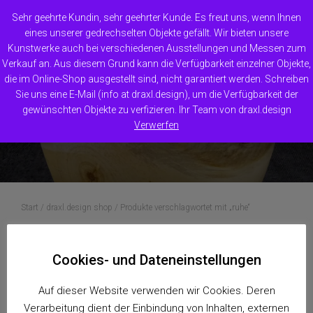
Sehr geehrte Kundin, sehr geehrter Kunde. Es freut uns, wenn Ihnen
eines unserer gedrechselten Objekte gefällt. Wir bieten unsere
Kunstwerke auch bei verschiedenen Ausstellungen und Messen zum
NAVIG
Verkauf an. Aus diesem Grund kann die Verfügbarkeit einzelner Objekte,
die im Online-Shop ausgestellt sind, nicht garantiert werden. Schreiben
Sie uns eine E-Mail (info at draxl.design), um die Verfügbarkeit der
gewünschten Objekte zu verfizieren. Ihr Team von draxl.design
ruhe
Verwerfen
Start
/
draxl.design shop
/ Produkte verschlagwortet mit „ruhe“
Einzelnes Ergebnis wird angezeigt
Cookies- und Dateneinstellungen
Auf dieser Website verwenden wir Cookies. Deren
Verarbeitung dient der Einbindung von Inhalten, externen